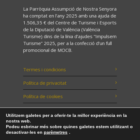
La Parròquia Assumpció de Nostra Senyora
ha comptat en l’any 2025 amb una ajuda de
1.506,35 € del Centre de Turisme i Esports
de la Diputació de València (València
Turisme) dins de la línia d’ajudes “Impulsem
Turisme” 2025, per a la confecció d’un full
promocional de MOCB.
Termes i condicions
Política de privacitat
Política de cookies
Utilitzem galetes per a oferir-te la millor experiència en la
nostra web.
Podeu esbrinar més sobre quines galetes estem utilitzant o
2022 ©Parroquia de Bocairent
desactivar-les en
parèmetres
.