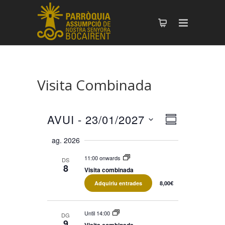
Visita Combinada
AVUI
 - 
23/01/2027
Vistes
Navegació
SUMMARY
Select
de
de
ag. 2026
date.
visualitzac
navegació
Esdevenim
11:00 onwards
DS
8
Visita combinada
Adquiriu entrades
8,00€
Until 14:00
DG
9