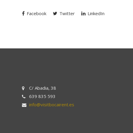
Facebook
Twitter
LinkedIn
C/ Abadia, 38
639 835 593
info@visitbocairent.es