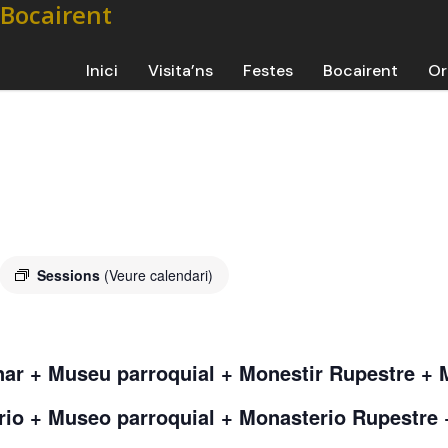
Inici
Visita’ns
Festes
Bocairent
Or
Sessions
(Veure calendari)
nar + Museu parroquial + Monestir Rupestre 
ario + Museo parroquial + Monasterio Rupestr