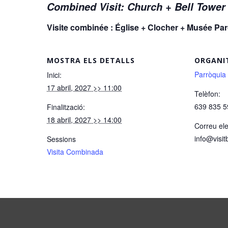
Combined Visit: Church + Bell Towe
Visite combinée : Église + Clocher + Musée P
MOSTRA ELS DETALLS
ORGANI
Parròquia
Inici:
17 abril, 2027 >> 11:00
Telèfon:
639 835 5
Finalització:
18 abril, 2027 >> 14:00
Correu ele
info@visit
Sessions
Visita Combinada