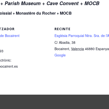
r + Parish Museum + Cave Convent + MOCB
aroissial + Monastère du Rocher + MOCB
TZADOR
RECINTE
 de Bocairent
Església Parroquial Ntra. Sra. de l
C/ Abadia, 38
Bocairent
,
Valencia
46880
Espanya
93
Google
ctrònic:
bocairent.es