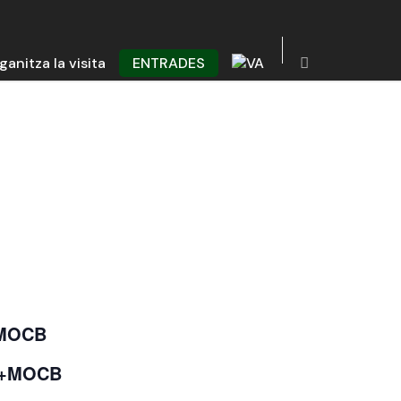
ganitza la visita
ENTRADES
+ MOCB
e +MOCB