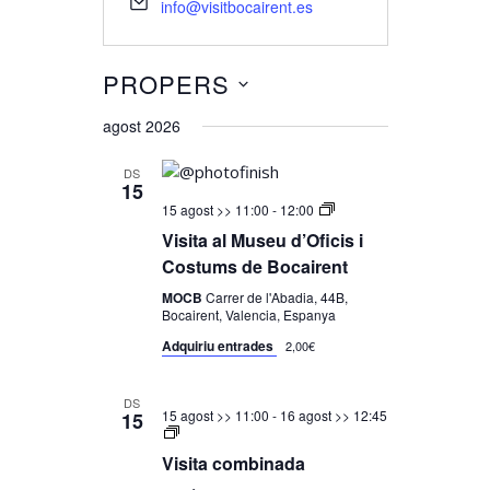
info@visitbocairent.es
PROPERS
Selecciona
agost 2026
una
data.
DS
15
Visita
15 agost >> 11:00
-
12:00
al
Visita al Museu d’Oficis i
Museu
d’Oficis
Costums de Bocairent
i
Costums
MOCB
Carrer de l'Abadia, 44B,
de
Bocairent, Valencia, Espanya
Bocairent
Adquiriu entrades
2,00€
DS
15 agost >> 11:00
-
16 agost >> 12:45
15
Visita
Combinada
Visita combinada