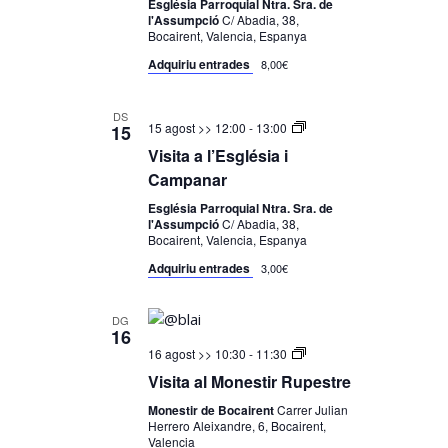
Església Parroquial Ntra. Sra. de
l'Assumpció
C/ Abadia, 38,
Bocairent, Valencia, Espanya
Adquiriu entrades
8,00€
DS
Visita
15 agost >> 12:00
-
13:00
15
a
Visita a l’Església i
l’Església
i
Campanar
Campanar
Església Parroquial Ntra. Sra. de
l'Assumpció
C/ Abadia, 38,
Bocairent, Valencia, Espanya
Adquiriu entrades
3,00€
DG
16
Visita
16 agost >> 10:30
-
11:30
Monestir
Visita al Monestir Rupestre
Rupestre
Monestir de Bocairent
Carrer Julian
Herrero Aleixandre, 6, Bocairent,
Valencia