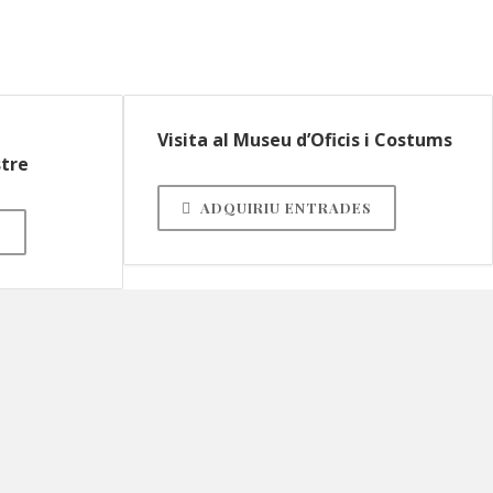
Visita al Museu d’Oficis i Costums
stre
ADQUIRIU ENTRADES
S
Església Ntra. Sra. de
l'Assumpció
Església, Campanar i Capella del Roser
Museu Parroquial