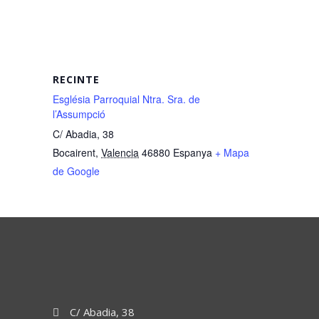
RECINTE
Església Parroquial Ntra. Sra. de
l’Assumpció
C/ Abadia, 38
Bocairent
,
Valencia
46880
Espanya
+ Mapa
de Google
C/ Abadia, 38