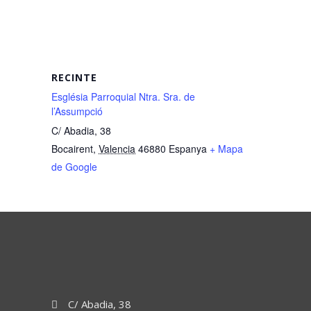
RECINTE
Església Parroquial Ntra. Sra. de
l’Assumpció
C/ Abadia, 38
Bocairent
,
Valencia
46880
Espanya
+ Mapa
de Google
C/ Abadia, 38