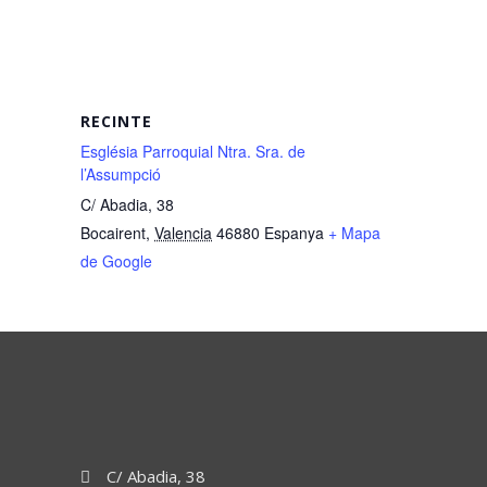
RECINTE
Església Parroquial Ntra. Sra. de
l’Assumpció
C/ Abadia, 38
Bocairent
,
Valencia
46880
Espanya
+ Mapa
de Google
C/ Abadia, 38