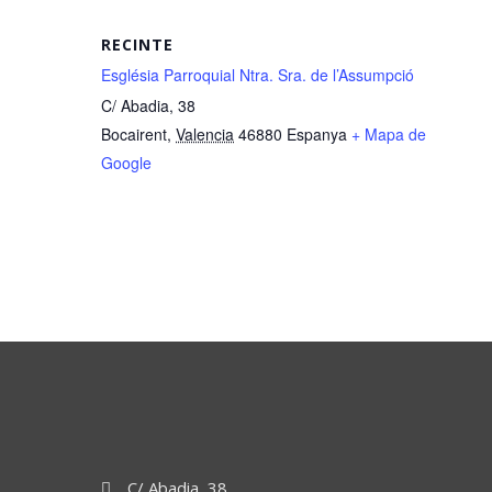
RECINTE
Església Parroquial Ntra. Sra. de l’Assumpció
C/ Abadia, 38
Bocairent
,
Valencia
46880
Espanya
+ Mapa de
Google
C/ Abadia, 38