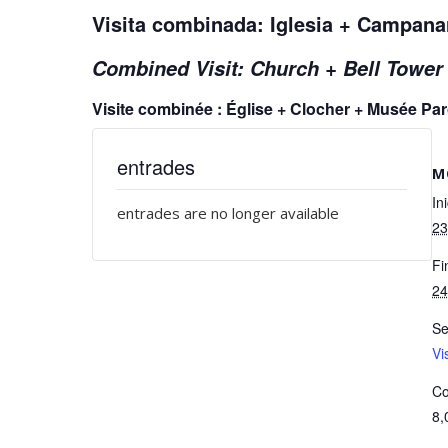
Visita combinada: Iglesia + Campan
Combined Visit: Church + Bell Towe
Visite combinée : Église + Clocher + Musée P
entrades
M
Ini
entrades are no longer available
23
Fi
24
Se
Vi
Co
8,