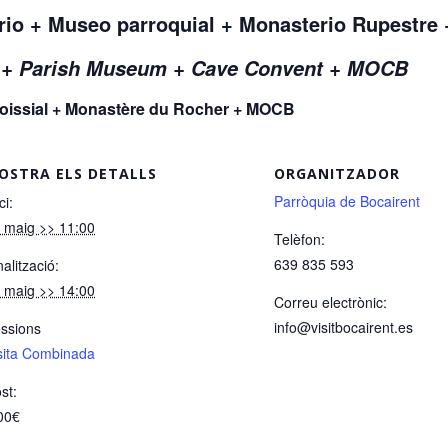
ario + Museo parroquial + Monasterio Rupestr
r + Parish Museum + Cave Convent + MOCB
aroissial + Monastère du Rocher + MOCB
OSTRA ELS DETALLS
ORGANITZADOR
Parròquia de Bocairent
ci:
 maig >> 11:00
Telèfon:
639 835 593
nalització:
 maig >> 14:00
Correu electrònic:
info@visitbocairent.es
ssions
sita Combinada
st:
00€