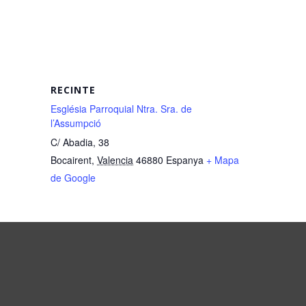
RECINTE
Església Parroquial Ntra. Sra. de
l’Assumpció
C/ Abadia, 38
Bocairent
,
Valencia
46880
Espanya
+ Mapa
de Google