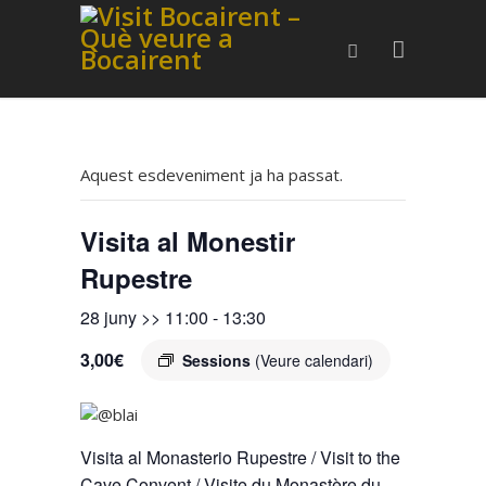
Aquest esdeveniment ja ha passat.
Visita al Monestir
Rupestre
28 juny >> 11:00
-
13:30
3,00€
Sessions
(Veure calendari)
Visita al Monasterio Rupestre / Visit to the
Cave Convent / Visite du Monastère du