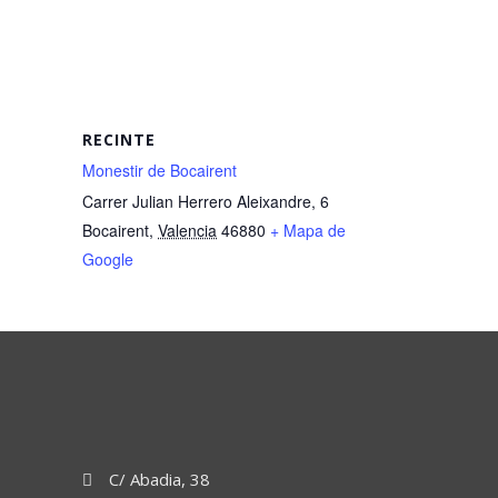
RECINTE
Monestir de Bocairent
Carrer Julian Herrero Aleixandre, 6
Bocairent
,
Valencia
46880
+ Mapa de
Google
C/ Abadia, 38