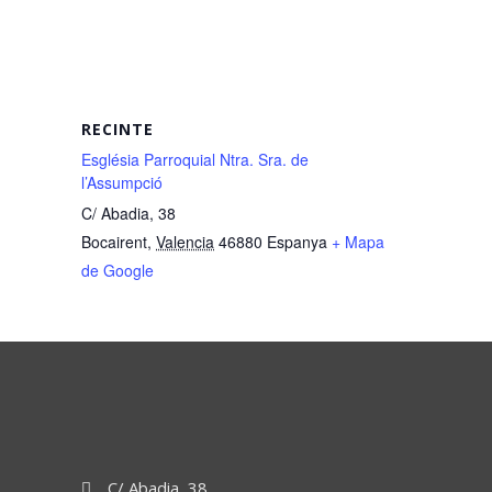
RECINTE
Església Parroquial Ntra. Sra. de
l’Assumpció
C/ Abadia, 38
Bocairent
,
Valencia
46880
Espanya
+ Mapa
de Google
C/ Abadia, 38