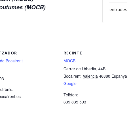
 Coutumes (MOCB)
entrades
TZADOR
RECINTE
 de Bocairent
MOCB
Carrer de l'Abadia, 44B
Bocairent
,
Valencia
46880
Espanya
93
Google
ctrònic:
Telèfon:
bocairent.es
639 835 593