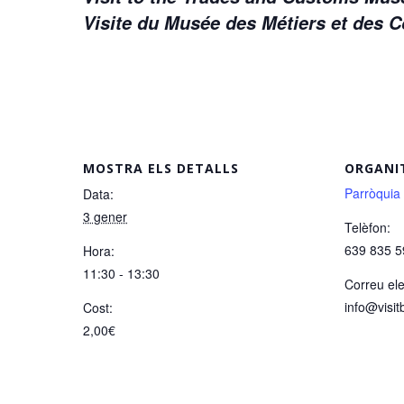
Visite du Musée des Métiers et des
MOSTRA ELS DETALLS
ORGANI
Parròquia
Data:
3 gener
Telèfon:
639 835 5
Hora:
11:30 - 13:30
Correu ele
info@visit
Cost:
2,00€