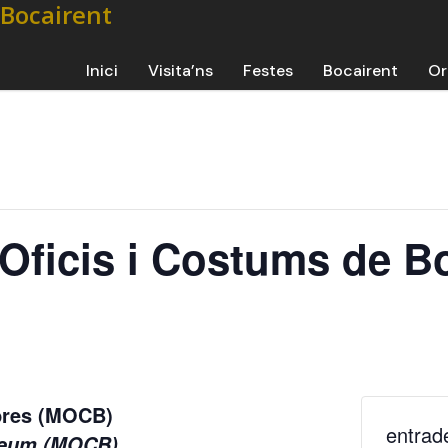
Inici
Visita’ns
Festes
Bocairent
Or
’Oficis i Costums de B
mbres (MOCB)
entrad
useum (MOCB)