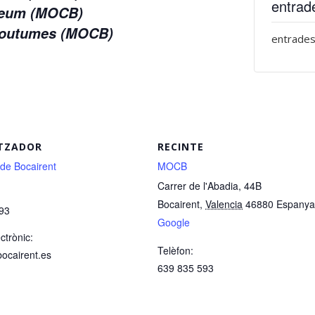
entrad
useum (MOCB)
 Coutumes (MOCB)
entrades
TZADOR
RECINTE
 de Bocairent
MOCB
Carrer de l'Abadia, 44B
Bocairent
,
Valencia
46880
Espanya
93
Google
ctrònic:
Telèfon:
bocairent.es
639 835 593