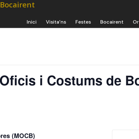
Inici
Visita’ns
Festes
Bocairent
Or
’Oficis i Costums de B
mbres (MOCB)