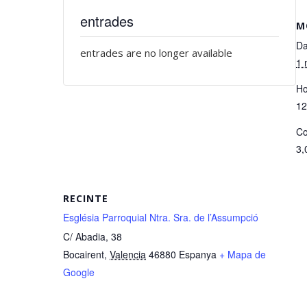
entrades
M
Da
entrades are no longer available
1 
Ho
12
Co
3,
RECINTE
Església Parroquial Ntra. Sra. de l’Assumpció
C/ Abadia, 38
Bocairent
,
Valencia
46880
Espanya
+ Mapa de
Google