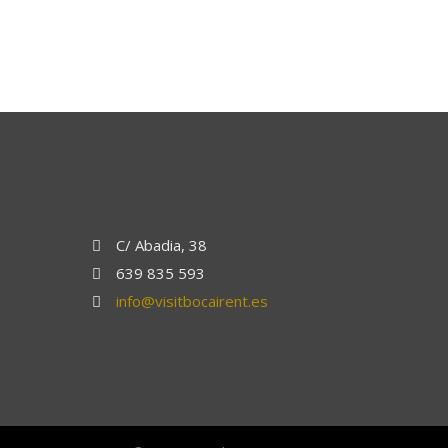
C/ Abadia, 38
639 835 593
info@visitbocairent.es