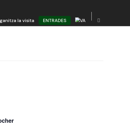
ganitza la visita
ENTRADES
locher