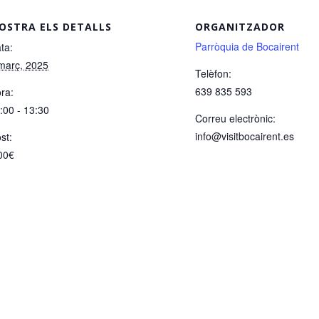
OSTRA ELS DETALLS
ORGANITZADOR
Parròquia de Bocairent
ta:
març, 2025
Telèfon:
639 835 593
ra:
:00 - 13:30
Correu electrònic:
info@visitbocairent.es
st:
00€