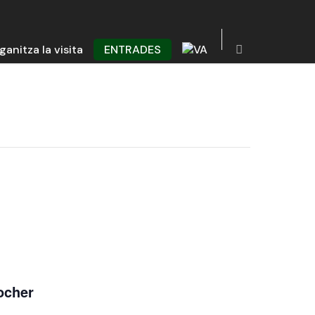
ganitza la visita
ENTRADES
locher