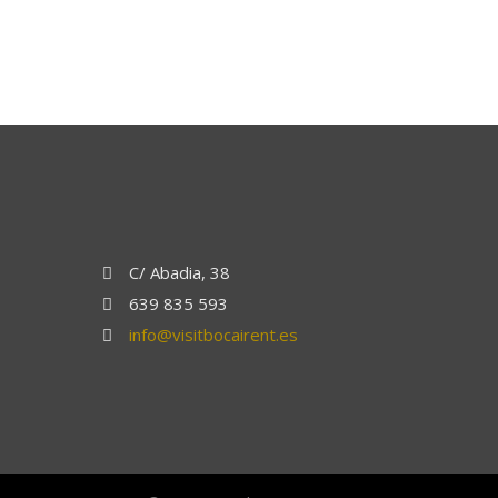
C/ Abadia, 38
639 835 593
info@visitbocairent.es