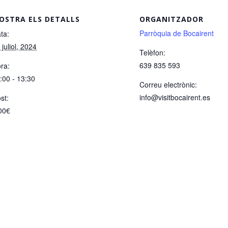
OSTRA ELS DETALLS
ORGANITZADOR
Parròquia de Bocairent
ta:
 juliol, 2024
Telèfon:
639 835 593
ra:
:00 - 13:30
Correu electrònic:
info@visitbocairent.es
st:
00€