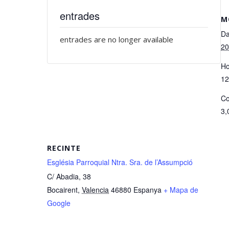
entrades
M
Da
entrades are no longer available
20
Ho
12
Co
3,
RECINTE
Església Parroquial Ntra. Sra. de l’Assumpció
C/ Abadia, 38
Bocairent
,
Valencia
46880
Espanya
+ Mapa de
Google