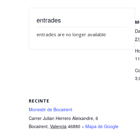
entrades
M
Da
entrades are no longer available
21
Ho
11
Co
3,
RECINTE
Monestir de Bocairent
Carrer Julian Herrero Aleixandre, 6
Bocairent
,
Valencia
46880
+ Mapa de Google