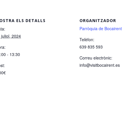
OSTRA ELS DETALLS
ORGANITZADOR
Parròquia de Bocairent
ta:
 juliol, 2024
Telèfon:
639 835 593
ra:
:00 - 13:30
Correu electrònic:
info@visitbocairent.es
st:
00€