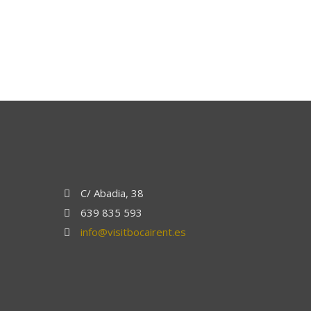
C/ Abadia, 38
639 835 593
info@visitbocairent.es