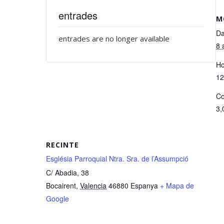
entrades
M
Da
entrades are no longer available
8 
Ho
12
Co
3,
RECINTE
Església Parroquial Ntra. Sra. de l’Assumpció
C/ Abadia, 38
Bocairent
,
Valencia
46880
Espanya
+ Mapa de
Google