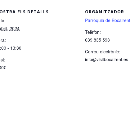
OSTRA ELS DETALLS
ORGANITZADOR
Parròquia de Bocairent
ta:
abril, 2024
Telèfon:
639 835 593
ra:
:00 - 13:30
Correu electrònic:
info@visitbocairent.es
st:
00€