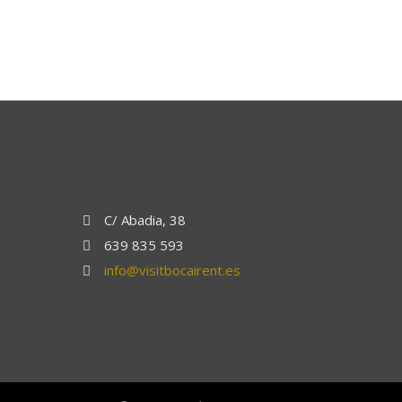
C/ Abadia, 38
639 835 593
info@visitbocairent.es