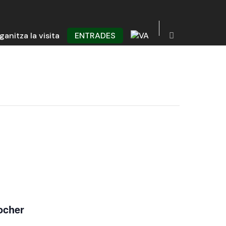
ganitza la visita
ENTRADES
locher