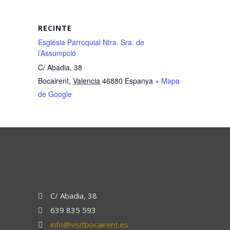
RECINTE
Església Parroquial Ntra. Sra. de
l’Assumpció
C/ Abadia, 38
Bocairent
,
Valencia
46880
Espanya
+ Mapa
de Google
C/ Abadia, 38
639 835 593
info@visitbocairent.es