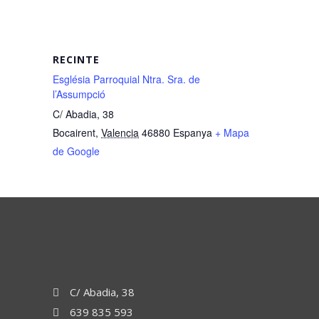
RECINTE
Església Parroquial Ntra. Sra. de
l’Assumpció
C/ Abadia, 38
Bocairent
,
Valencia
46880
Espanya
+ Mapa
de Google
C/ Abadia, 38
639 835 593