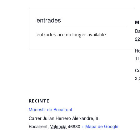
entrades
M
Da
entrades are no longer available
22
Ho
11
Co
3,
RECINTE
Monestir de Bocairent
Carrer Julian Herrero Aleixandre, 6
Bocairent
,
Valencia
46880
+ Mapa de Google