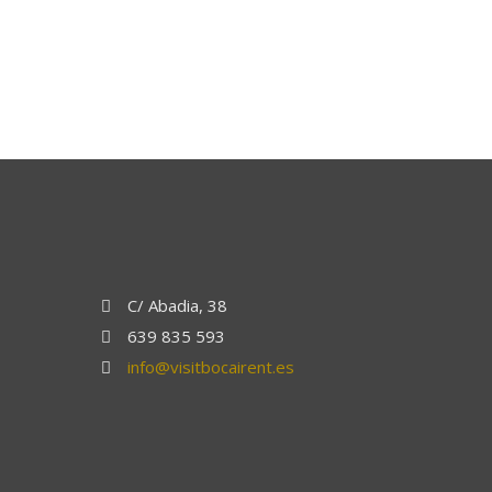
C/ Abadia, 38
639 835 593
info@visitbocairent.es