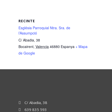
RECINTE
Església Parroquial Ntra. Sra. de
l’Assumpció
C/ Abadia, 38
Bocairent
,
Valencia
46880
Espanya
+ Mapa
de Google
C/ Abadia, 38
639 835 593