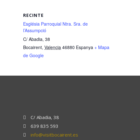
RECINTE
Església Parroquial Ntra. Sra. de
l’Assumpció
C/ Abadia, 38
Bocairent
,
Valencia
46880
Espanya
+ Mapa
de Google
C/ Abadia, 38
639 835 593
info@visitbocairent.es