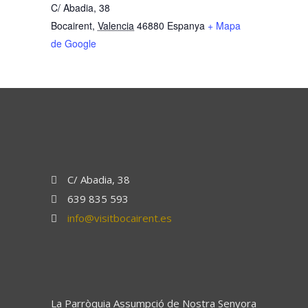
C/ Abadia, 38
Bocairent
,
Valencia
46880
Espanya
+ Mapa
de Google
C/ Abadia, 38
639 835 593
info@visitbocairent.es
La Parròquia Assumpció de Nostra Senyora