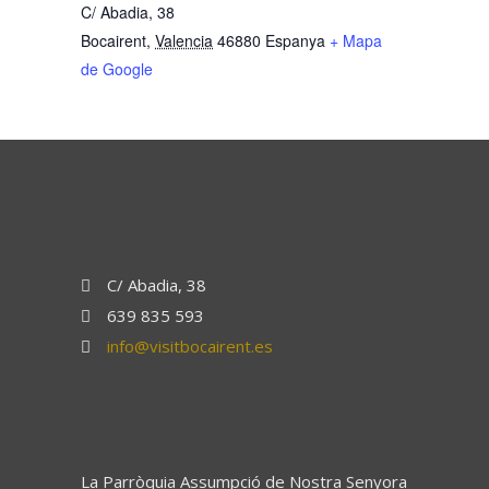
C/ Abadia, 38
Bocairent
,
Valencia
46880
Espanya
+ Mapa
de Google
C/ Abadia, 38
639 835 593
info@visitbocairent.es
La Parròquia Assumpció de Nostra Senyora