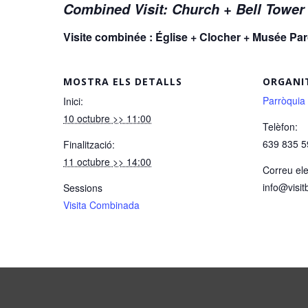
Combined Visit: Church + Bell Towe
Visite combinée : Église + Clocher + Musée P
MOSTRA ELS DETALLS
ORGANI
Parròquia
Inici:
10 octubre >> 11:00
Telèfon:
639 835 5
Finalització:
11 octubre >> 14:00
Correu ele
info@visit
Sessions
Visita Combinada