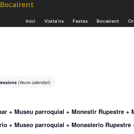
Inici
Visita’ns
Festes
Bocairent
Or
Sessions
(Veure calendari)
nar + Museu parroquial + Monestir Rupestre 
ario + Museo parroquial + Monasterio Rupestr