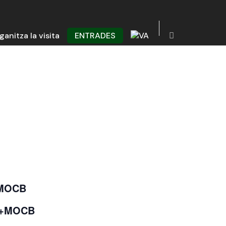
ganitza la visita
ENTRADES
+ MOCB
e +MOCB