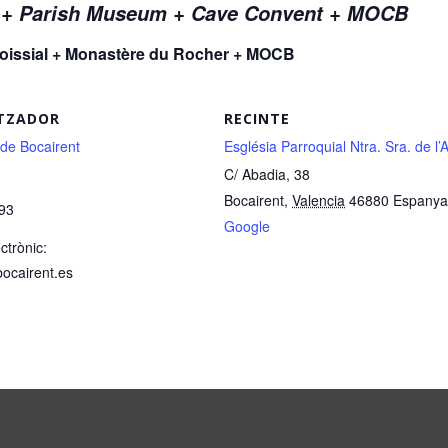
r + Parish Museum + Cave Convent + MOCB
aroissial + Monastère du Rocher + MOCB
TZADOR
RECINTE
 de Bocairent
Església Parroquial Ntra. Sra. de l
C/ Abadia, 38
Bocairent
,
Valencia
46880
Espanya
93
Google
ctrònic:
bocairent.es