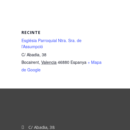
RECINTE
Església Parroquial Ntra. Sra. de
l’Assumpció
C/ Abadia, 38
Bocairent
,
Valencia
46880
Espanya
+ Mapa
de Google
C/ Abadia, 38