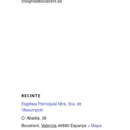
info@visitbocairent.es
RECINTE
Església Parroquial Ntra. Sra. de
l’Assumpció
C/ Abadia, 38
Bocairent
,
Valencia
46880
Espanya
+ Mapa