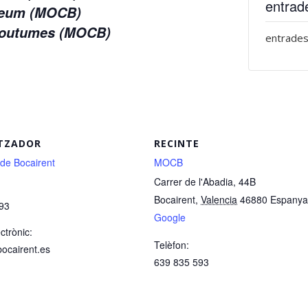
entrad
useum (MOCB)
 Coutumes (MOCB)
entrades
TZADOR
RECINTE
 de Bocairent
MOCB
Carrer de l'Abadia, 44B
Bocairent
,
Valencia
46880
Espanya
93
Google
ctrònic:
Telèfon:
bocairent.es
639 835 593