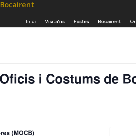
Inici
Visita’ns
Festes
Bocairent
Or
’Oficis i Costums de B
mbres (MOCB)