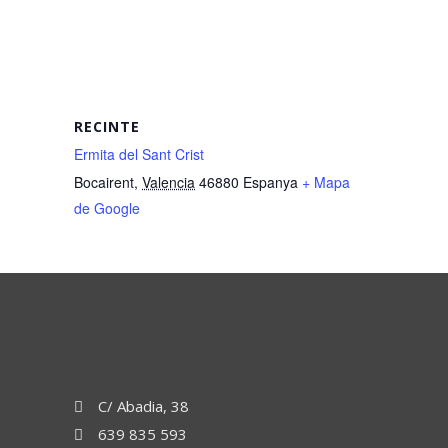
RECINTE
Ermita del Sant Crist
Bocairent
,
Valencia
46880
Espanya
+ Mapa
de Google
C/ Abadia, 38
639 835 593