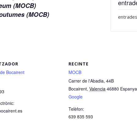
entrad
useum (MOCB)
 Coutumes (MOCB)
entrades
TZADOR
RECINTE
 de Bocairent
MOCB
Carrer de l'Abadia, 44B
Bocairent
,
Valencia
46880
Espanya
93
Google
ctrònic:
Telèfon:
bocairent.es
639 835 593