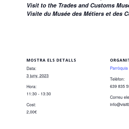
Visit to the Trades and Customs M
Visite du Musée des Métiers et des
MOSTRA ELS DETALLS
ORGANI
Parròquia
Data:
3 juny, 2023
Telèfon:
639 835 5
Hora:
11:30 - 13:30
Correu ele
info@visit
Cost:
2,00€