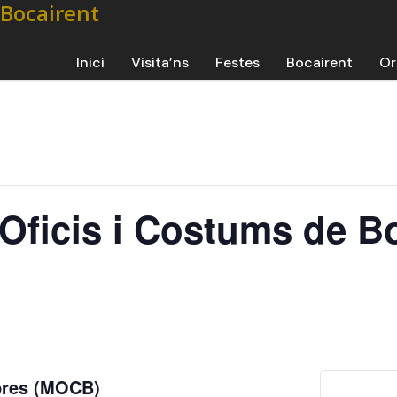
Inici
Visita’ns
Festes
Bocairent
Or
’Oficis i Costums de B
mbres (MOCB)