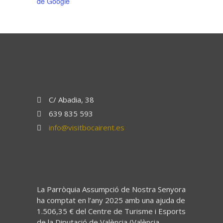
de Google
C/ Abadia, 38
639 835 593
info@visitbocairent.es
La Parròquia Assumpció de Nostra Senyora
ha comptat en l’any 2025 amb una ajuda de
1.506,35 € del Centre de Turisme i Esports
de la Diputació de València (València