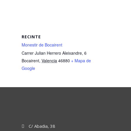
RECINTE
Monestir de Bocairent
Carrer Julian Herrero Aleixandre, 6
Bocairent
,
Valencia
46880
+ Mapa de
Google
C/ Abadia, 38