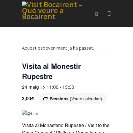
Aquest esdeveniment ja ha passat.
Visita al Monestir
Rupestre
24 maig >> 11:00
-
13:30
3,00€
Sessions
(Veure calendari)
Visita al Monasterio Rupestre / Visit to the
Cave Convent / Visite du Monastère du