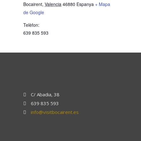
Bocairent
,
Valencia
46880
Espanya
+ Mapa
de Google
Telèfon:
639 835 593
C/ Abadia, 38
639 835 593
info@visitbocairent.es