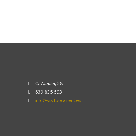
C/ Abadia, 38
639 835 593
info@visitbocairent.es