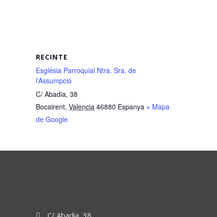
RECINTE
Església Parroquial Ntra. Sra. de
l’Assumpció
C/ Abadia, 38
Bocairent
,
Valencia
46880
Espanya
+ Mapa
de Google
C/ Abadia, 38