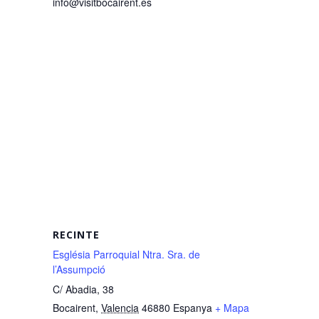
info@visitbocairent.es
RECINTE
Església Parroquial Ntra. Sra. de
l’Assumpció
C/ Abadia, 38
Bocairent
,
Valencia
46880
Espanya
+ Mapa