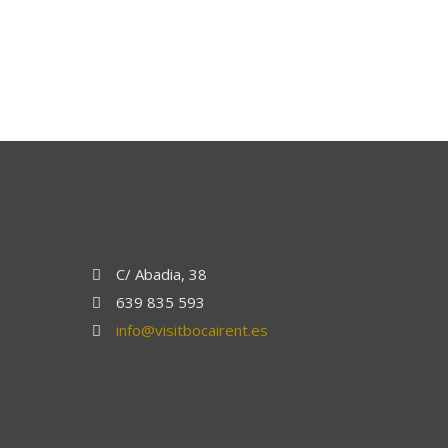
C/ Abadia, 38
639 835 593
info@visitbocairent.es