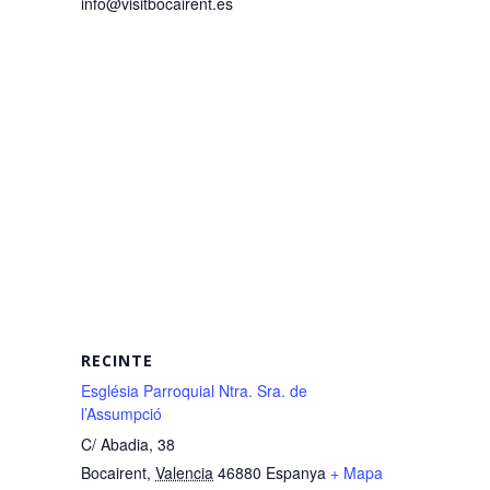
info@visitbocairent.es
RECINTE
Església Parroquial Ntra. Sra. de
l’Assumpció
C/ Abadia, 38
Bocairent
,
Valencia
46880
Espanya
+ Mapa