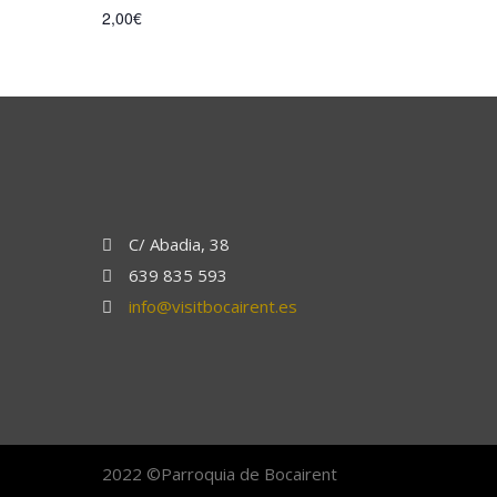
2,00€
C/ Abadia, 38
639 835 593
info@visitbocairent.es
2022 ©Parroquia de Bocairent