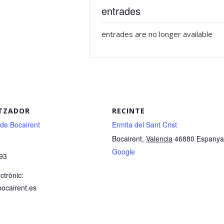
entrades
entrades are no longer available
TZADOR
RECINTE
 de Bocairent
Ermita del Sant Crist
Bocairent
,
Valencia
46880
Espanya
Google
93
ctrònic:
bocairent.es