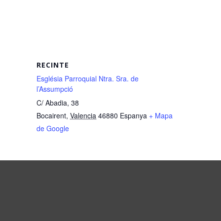
RECINTE
Església Parroquial Ntra. Sra. de
l’Assumpció
C/ Abadia, 38
Bocairent
,
Valencia
46880
Espanya
+ Mapa
de Google