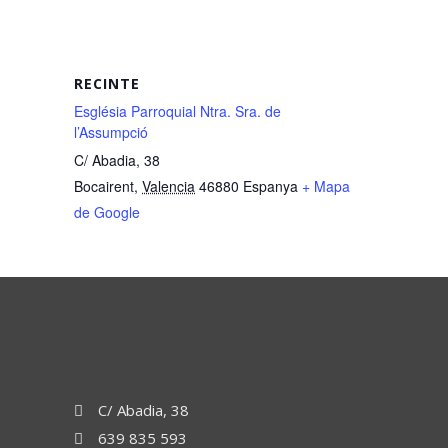
RECINTE
Església Parroquial Ntra. Sra. de
l’Assumpció
C/ Abadia, 38
Bocairent
,
Valencia
46880
Espanya
+ Mapa
de Google
C/ Abadia, 38
639 835 593