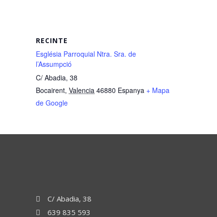
RECINTE
Església Parroquial Ntra. Sra. de
l’Assumpció
C/ Abadia, 38
Bocairent
,
Valencia
46880
Espanya
+ Mapa
de Google
C/ Abadia, 38
639 835 593