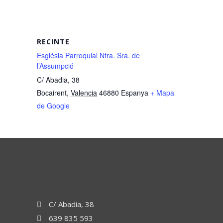
RECINTE
Església Parroquial Ntra. Sra. de
l’Assumpció
C/ Abadia, 38
Bocairent
,
Valencia
46880
Espanya
+ Mapa
de Google
C/ Abadia, 38
639 835 593