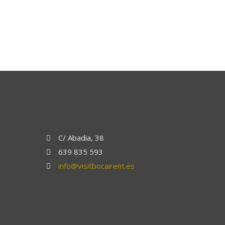
C/ Abadia, 38
639 835 593
info@visitbocairent.es