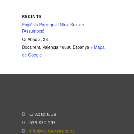
RECINTE
Església Parroquial Ntra. Sra. de
l’Assumpció
C/ Abadia, 38
Bocairent
,
Valencia
46880
Espanya
+ Mapa
de Google
C/ Abadia, 38
639 835 593
info@visitbocairent.es