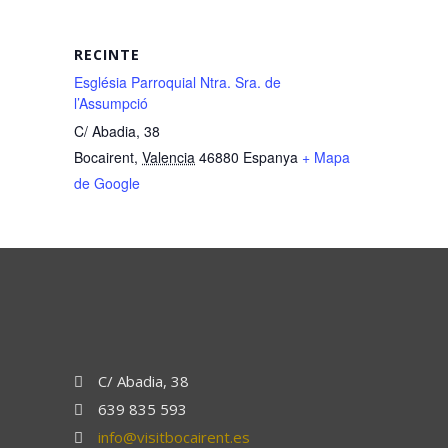
RECINTE
Església Parroquial Ntra. Sra. de
l’Assumpció
C/ Abadia, 38
Bocairent
,
Valencia
46880
Espanya
+ Mapa
de Google
C/ Abadia, 38
639 835 593
info@visitbocairent.es