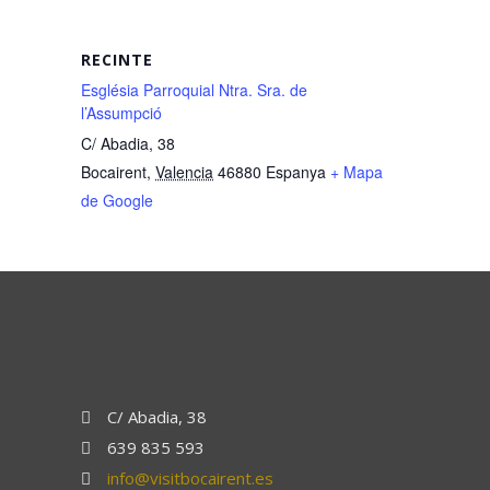
RECINTE
Església Parroquial Ntra. Sra. de
l’Assumpció
C/ Abadia, 38
Bocairent
,
Valencia
46880
Espanya
+ Mapa
de Google
C/ Abadia, 38
639 835 593
info@visitbocairent.es