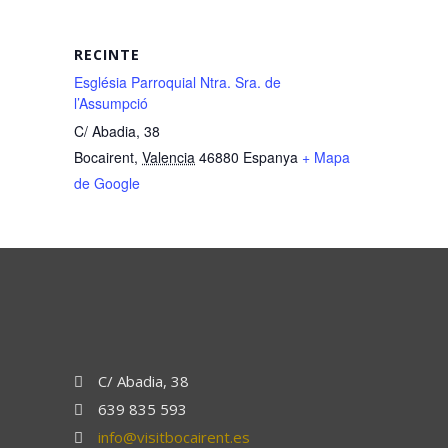
RECINTE
Església Parroquial Ntra. Sra. de
l’Assumpció
C/ Abadia, 38
Bocairent
,
Valencia
46880
Espanya
+ Mapa
de Google
C/ Abadia, 38
639 835 593
info@visitbocairent.es