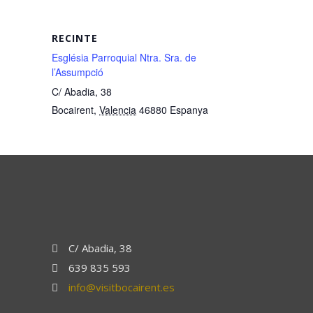
RECINTE
Església Parroquial Ntra. Sra. de
l’Assumpció
C/ Abadia, 38
Bocairent
,
Valencia
46880
Espanya
C/ Abadia, 38
639 835 593
info@visitbocairent.es