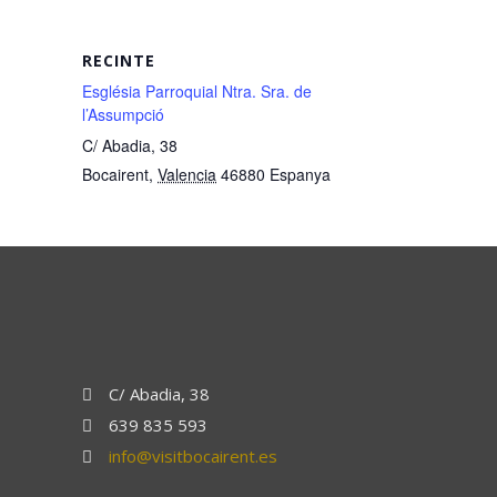
RECINTE
Església Parroquial Ntra. Sra. de
l’Assumpció
C/ Abadia, 38
Bocairent
,
Valencia
46880
Espanya
C/ Abadia, 38
639 835 593
info@visitbocairent.es